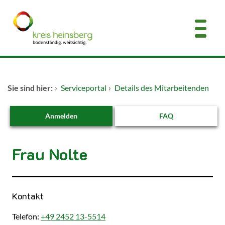
Zum Header
Zum Hauptinhalt
Zum Footer
Zum Hauptinhalt springen
Startseite
Sie sind hier:
›
Serviceportal
›
Details des Mitarbeitenden
Dienstleistungen A-Z
Anmelden
FAQ
Kontakt
Frau Nolte
Kontakt
Telefon:
+49 2452 13-5514