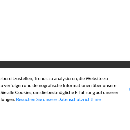
Kontakt
L
bereitzustellen, Trends zu analysieren, die Website zu
Tel:
+49 2452 130
Im
u verfolgen und demografische Informationen über unsere
Fax:
+49 2452131100
Da
ie alle Cookies, um die bestmögliche Erfahrung auf unserer
Ba
llungen.
Besuchen Sie unsere Datenschutzrichtlinie
E-Mail:
info@kreis-heinsberg.de
Ko
De-Mail:
info@kreis-heinsberg.de-mail.de
Co
Ho