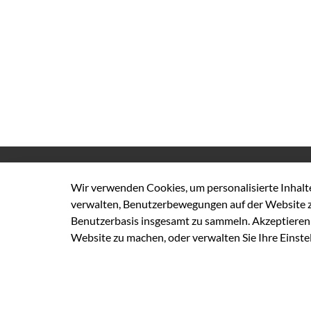
Kreisverwaltung Heinsberg
Wir verwenden Cookies, um personalisierte Inhalte 
Valkenburger Straße
45
verwalten, Benutzerbewegungen auf der Website z
D-52525
Heinsberg
Benutzerbasis insgesamt zu sammeln. Akzeptieren S
Website zu machen, oder verwalten Sie Ihre Einste