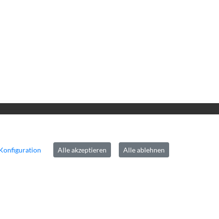
inks
pressum
Konfiguration
Alle akzeptieren
Alle ablehnen
tenschutz
rrierefreiheit
ntakt
okie-Richtlinie
mepage