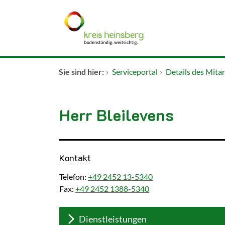
Zum Header
Zum Hauptinhalt
Zum Footer
Zum Hauptinhalt springen
Startseite
Sie sind hier:
›
Serviceportal
›
Details des Mita
Dienstleistungen A-Z
Herr Bleilevens
Kontakt
Kontakt
Telefon:
+49 2452 13-5340
Fax:
+49 2452 1388-5340
Dienstleistungen