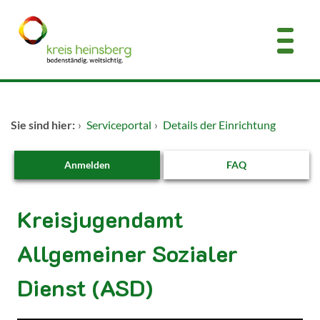
Zum Header
Zum Hauptinhalt
Zum Footer
Zum Hauptinhalt springen
Startseite
Sie sind hier:
›
Serviceportal
›
Details der Einrichtung
Dienstleistungen A-Z
Anmelden
FAQ
Kontakt
Kreisjugendamt
Allgemeiner Sozialer
Dienst (ASD)