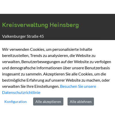
Kreisverwaltung Heinsberg
Valkenburger Straße
45
D-52525
Heinsberg
Wir verwenden Cookies, um personalisierte Inhalte
bereitzustellen, Trends zu analysieren, die Website zu
verwalten, Benutzerbewegungen auf der Website zu verfolgen
und demografische Informationen über unsere Benutzerbasis
insgesamt zu sammeln. Akzeptieren Sie alle Cookies, um die
bestmögliche Erfahrung auf unserer Website zu machen, oder
verwalten Sie Ihre Einstellungen.
Besuchen Sie unsere
Kontakt
Datenschutzrichtlinie
Konfiguration
Alle akzeptieren
Alle ablehnen
Tel:
+49 2452 130
Fax:
+49 2452131100