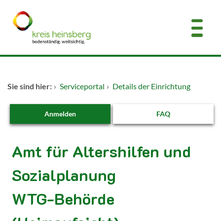
Zum Header
Zum Hauptinhalt
Zum Footer
Zum Hauptinhalt springen
Startseite
Sie sind hier:
›
Serviceportal
›
Details der Einrichtung
Dienstleistungen A-Z
Anmelden
FAQ
Kontakt
Amt für Altershilfen und
Sozialplanung
WTG-Behörde