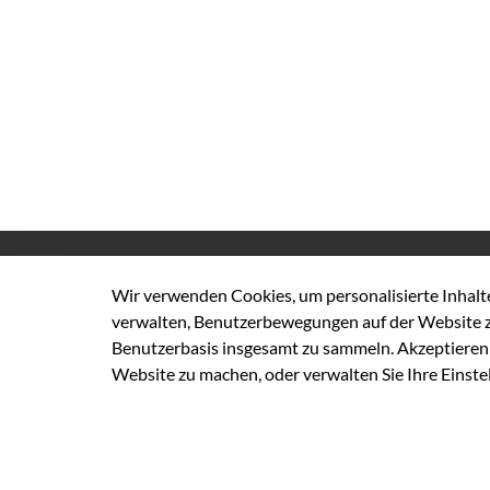
Kreisverwaltung Heinsberg
Wir verwenden Cookies, um personalisierte Inhalte 
Valkenburger Straße
45
verwalten, Benutzerbewegungen auf der Website z
D-52525
Heinsberg
Benutzerbasis insgesamt zu sammeln. Akzeptieren S
Website zu machen, oder verwalten Sie Ihre Einste