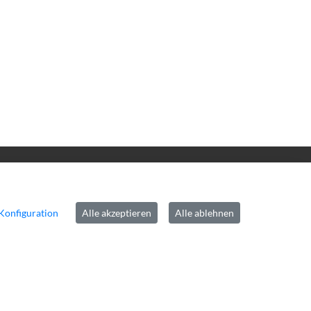
inks
pressum
Konfiguration
Alle akzeptieren
Alle ablehnen
tenschutz
rrierefreiheit
ntakt
okie-Richtlinie
mepage