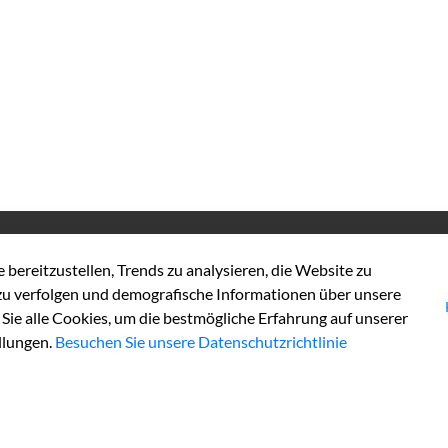
Kontakt
L
bereitzustellen, Trends zu analysieren, die Website zu
Tel:
+49 2452 130
Im
u verfolgen und demografische Informationen über unsere
Fax:
+49 2452131100
Da
ie alle Cookies, um die bestmögliche Erfahrung auf unserer
Ba
llungen.
Besuchen Sie unsere Datenschutzrichtlinie
E-Mail:
info@kreis-heinsberg.de
Ko
De-Mail:
info@kreis-heinsberg.de-mail.de
Co
Ho