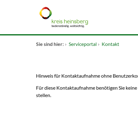
Zum Header
Zum Hauptinhalt
Zum Footer
Zum Hauptinhalt springen
Startseite
Sie sind hier:
›
Serviceportal
›
Kontakt
Dienstleistungen A-Z
Kontakt
Hinweis für Kontaktaufnahme ohne Benutzerko
Für diese Kontaktaufnahme benötigen Sie keine
stellen.