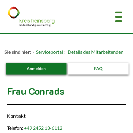
Zum Header
Zum Hauptinhalt
Zum Footer
Zum Hauptinhalt springen
Startseite
Sie sind hier:
›
Serviceportal
›
Details des Mitarbeitenden
Dienstleistungen A-Z
Anmelden
FAQ
Kontakt
Frau Conrads
Kontakt
Telefon:
+49 2452 13-6112