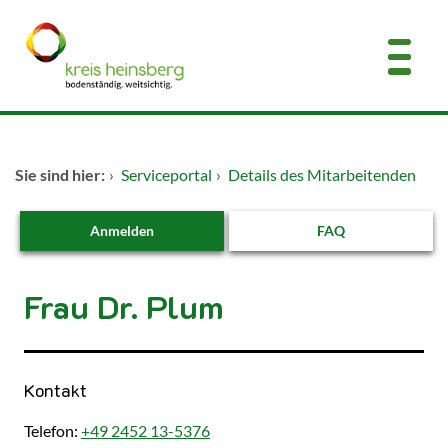
Zum Header
Zum Hauptinhalt
Zum Footer
Zum Hauptinhalt springen
Startseite
Sie sind hier:
›
Serviceportal
›
Details des Mitarbeitenden
Dienstleistungen A-Z
Anmelden
FAQ
Kontakt
Frau Dr. Plum
Kontakt
Telefon:
+49 2452 13-5376