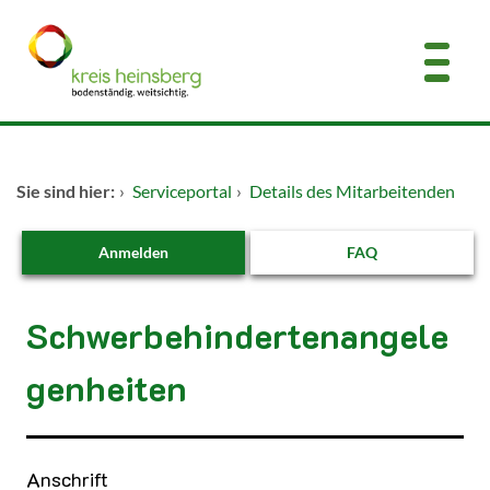
Zum Header
Zum Hauptinhalt
Zum Footer
Zum Hauptinhalt springen
Startseite
Sie sind hier:
›
Serviceportal
›
Details des Mitarbeitenden
Dienstleistungen A-Z
Anmelden
FAQ
Kontakt
Schwerbehindertenangele
genheiten
Anschrift