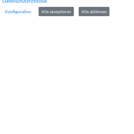
Datenschutzrichtlinie
Tel:
+49 2452 130
Konfiguration
Alle akzeptieren
Alle ablehnen
Fax:
+49 2452131100
E-Mail:
info@kreis-heinsberg.de
De-Mail:
info@kreis-heinsberg.de-mail.de
Links
Impressum
Datenschutz
Barrierefreiheit
Kontakt
Cookie-Richtlinie
Homepage