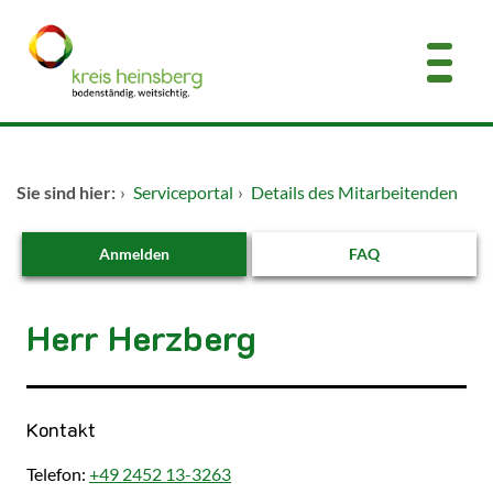
Zum Header
Zum Hauptinhalt
Zum Footer
Zum Hauptinhalt springen
Startseite
Sie sind hier:
›
Serviceportal
›
Details des Mitarbeitenden
Dienstleistungen A-Z
Anmelden
FAQ
Kontakt
Herr Herzberg
Kontakt
Telefon:
+49 2452 13-3263