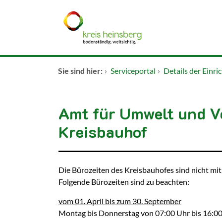
Zum Header
Zum Hauptinhalt
Zum Footer
Zum Hauptinhalt springen
Startseite
Sie sind hier:
›
Serviceportal
›
Details der Einri
Dienstleistungen A-Z
Amt für Umwelt und V
Kontakt
Kreisbauhof
Kurzbezeichnung
Beschreibung
Die Bürozeiten des Kreisbauhofes sind nicht mit
Folgende Bürozeiten sind zu beachten:
vom 01. April bis zum 30. September
Montag bis Donnerstag von 07:00 Uhr bis 16:0