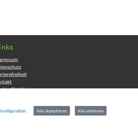
inks
pressum
tenschutz
rrierefreiheit
ntakt
okie-Richtlinie
mepage
Konfiguration
Alle akzeptieren
Alle ablehnen