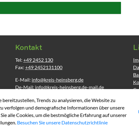
Kontakt
L
Tel:
+49 2452 130
Im
Fax:
+49 2452131100
Da
Ba
E-Mail:
info@kreis-heinsberg.de
Ko
De-Mail:
info@kreis-heinsberg.de-mail.de
Co
Ho
bereitzustellen, Trends zu analysieren, die Website zu
u verfolgen und demografische Informationen über unsere
ie alle Cookies, um die bestmögliche Erfahrung auf unserer
llungen.
Besuchen Sie unsere Datenschutzrichtlinie