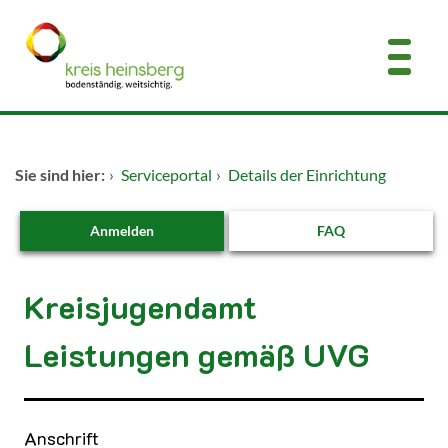
Zum Header
Zum Hauptinhalt
Zum Footer
Zum Hauptinhalt springen
Startseite
Sie sind hier:
›
Serviceportal
›
Details der Einrichtung
Dienstleistungen A-Z
Anmelden
FAQ
Kontakt
Kreisjugendamt
Leistungen gemäß UVG
Kurzbezeichnung
Anschrift