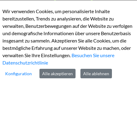
Valkenburger Straße
45
Wir verwenden Cookies, um personalisierte Inhalte
D-52525
Heinsberg
bereitzustellen, Trends zu analysieren, die Website zu
verwalten, Benutzerbewegungen auf der Website zu verfolgen
und demografische Informationen über unsere Benutzerbasis
insgesamt zu sammeln. Akzeptieren Sie alle Cookies, um die
bestmögliche Erfahrung auf unserer Website zu machen, oder
verwalten Sie Ihre Einstellungen.
Besuchen Sie unsere
Datenschutzrichtlinie
Konfiguration
Alle akzeptieren
Alle ablehnen
Kontakt
Tel:
+49 2452 130
Fax:
+49 2452131100
E-Mail:
info@kreis-heinsberg.de
De-Mail:
info@kreis-heinsberg.de-mail.de
Links