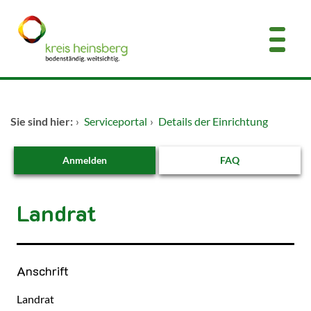
Zum Header
Zum Hauptinhalt
Zum Footer
Zum Hauptinhalt springen
Startseite
Sie sind hier:
›
Serviceportal
›
Details der Einrichtung
Dienstleistungen A-Z
Anmelden
FAQ
Kontakt
Landrat
Anschrift
Landrat