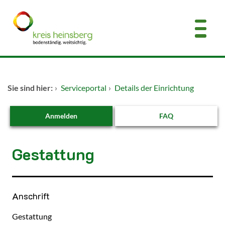
Zum Header
Zum Hauptinhalt
Zum Footer
Zum Hauptinhalt springen
Startseite
Sie sind hier:
›
Serviceportal
›
Details der Einrichtung
Dienstleistungen A-Z
Anmelden
FAQ
Kontakt
Gestattung
Kurzbezeichnung
Anschrift
Gestattung