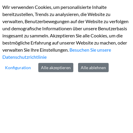
Valkenburger Straße
45
Wir verwenden Cookies, um personalisierte Inhalte
D-52525
Heinsberg
bereitzustellen, Trends zu analysieren, die Website zu
verwalten, Benutzerbewegungen auf der Website zu verfolgen
und demografische Informationen über unsere Benutzerbasis
insgesamt zu sammeln. Akzeptieren Sie alle Cookies, um die
bestmögliche Erfahrung auf unserer Website zu machen, oder
verwalten Sie Ihre Einstellungen.
Besuchen Sie unsere
Datenschutzrichtlinie
Konfiguration
Alle akzeptieren
Alle ablehnen
Kontakt
Tel:
+49 2452 130
Fax:
+49 2452131100
E-Mail:
info@kreis-heinsberg.de
De-Mail:
info@kreis-heinsberg.de-mail.de
Links