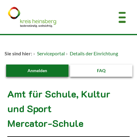
Zum Header
Zum Hauptinhalt
Zum Footer
Zum Hauptinhalt springen
Startseite
Sie sind hier:
›
Serviceportal
›
Details der Einrichtung
Dienstleistungen A-Z
Anmelden
FAQ
Kontakt
Amt für Schule, Kultur
und Sport
Mercator-Schule