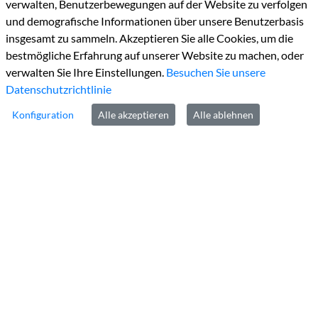
verwalten, Benutzerbewegungen auf der Website zu verfolgen
und demografische Informationen über unsere Benutzerbasis
insgesamt zu sammeln. Akzeptieren Sie alle Cookies, um die
Kontakt
bestmögliche Erfahrung auf unserer Website zu machen, oder
verwalten Sie Ihre Einstellungen.
Besuchen Sie unsere
Tel:
+49 2452 130
Datenschutzrichtlinie
Fax:
+49 2452131100
Konfiguration
Alle akzeptieren
Alle ablehnen
E-Mail:
info@kreis-heinsberg.de
De-Mail:
info@kreis-heinsberg.de-mail.de
Links
Impressum
Datenschutz
Barrierefreiheit
Kontakt
Cookie-Richtlinie
Homepage