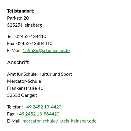
Kurzbezeichnung
Beschreibung
Teilstandort:
Parkstr. 20
52525 Heinsberg
Tel.: 02452/134410
Fax: 02452/13884410
E-Mail:
155536@schule.nrw.de
Anschrift
Amt für Schule, Kultur und Sport
Mercator-Schule
Frankenstraße
41
52538
Gangelt
Telefon:
+49 2452 13-4420
Fax:
+49 2452 13-884420
E-Mail:
mercator-schule@kreis-heinsberg.de