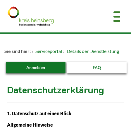
Zum Header
Zum Hauptinhalt
Zum Footer
Zum Hauptinhalt springen
Startseite
Sie sind hier:
›
Serviceportal
›
Details der Dienstleistung
Dienstleistungen A-Z
Anmelden
FAQ
Kontakt
Datenschutzerklärung
Beschreibung
1. Datenschutz auf einen Blick
Allgemeine Hinweise