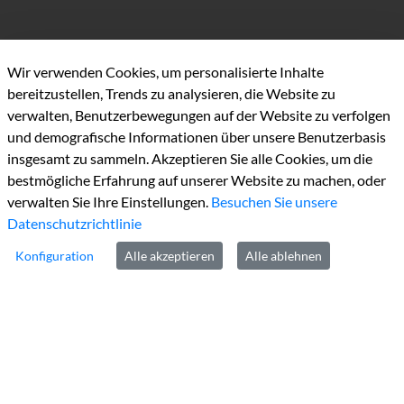
Wir verwenden Cookies, um personalisierte Inhalte
bereitzustellen, Trends zu analysieren, die Website zu
verwalten, Benutzerbewegungen auf der Website zu verfolgen
Kontakt
und demografische Informationen über unsere Benutzerbasis
insgesamt zu sammeln. Akzeptieren Sie alle Cookies, um die
Tel:
+49 2452 130
bestmögliche Erfahrung auf unserer Website zu machen, oder
Fax:
+49 2452131100
verwalten Sie Ihre Einstellungen.
Besuchen Sie unsere
Datenschutzrichtlinie
E-Mail:
info@kreis-heinsberg.de
De-Mail:
info@kreis-heinsberg.de-mail.de
Konfiguration
Alle akzeptieren
Alle ablehnen
Links
Impressum
Datenschutz
Barrierefreiheit
Kontakt