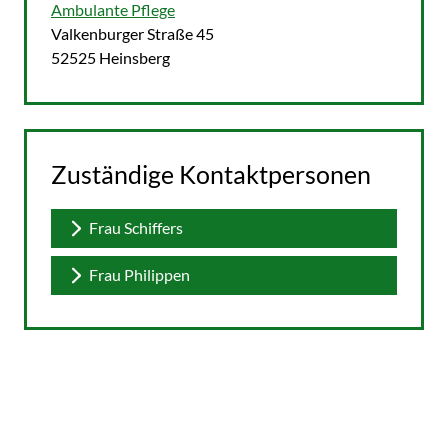
Ambulante Pflege
Straße:
Hausnummer:
Valkenburger Straße
45
PLZ:
Ort:
52525
Heinsberg
Zuständige Kontaktpersonen
Frau Schiffers
Frau Philippen