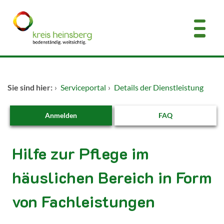
Zum Header
Zum Hauptinhalt
Zum Footer
Zum Hauptinhalt springen
Startseite
Sie sind hier:
›
Serviceportal
›
Details der Dienstleistung
Dienstleistungen A-Z
Anmelden
FAQ
Kontakt
Hilfe zur Pflege im
häuslichen Bereich in Form
von Fachleistungen